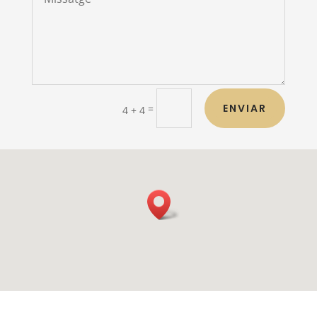
ENVIAR
=
4 + 4