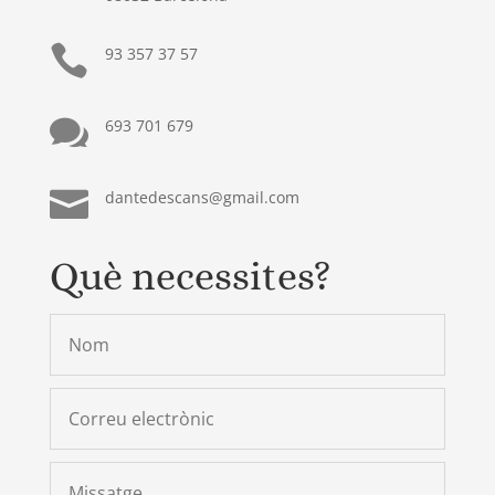

93 357 37 57

693 701 679

dantedescans@gmail.com
Què necessites?