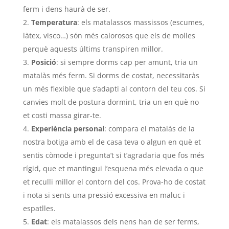
ferm i dens haurà de ser.
Temperatura
: els matalassos massissos (escumes,
làtex, visco…) són més calorosos que els de molles
perquè aquests últims transpiren millor.
Posició
: si sempre dorms cap per amunt, tria un
matalàs més ferm. Si dorms de costat, necessitaràs
un més flexible que s’adapti al contorn del teu cos. Si
canvies molt de postura dormint, tria un en què no
et costi massa girar-te.
Experiència personal
: compara el matalàs de la
nostra botiga amb el de casa teva o algun en què et
sentis còmode i pregunta’t si t’agradaria que fos més
rígid, que et mantingui l’esquena més elevada o que
et reculli millor el contorn del cos. Prova-ho de costat
i nota si sents una pressió excessiva en maluc i
espatlles.
Edat
: els matalassos dels nens han de ser ferms,